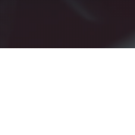
Videos
27
DELSI VISION BIETET
HOCHPROFESSIONELLE ANIMATIONEN
NOV. 2022
DELSI VISION bietet ab sofort hochprofessionelle
Filmanimationen an. Geben Sie ihrem Film mit