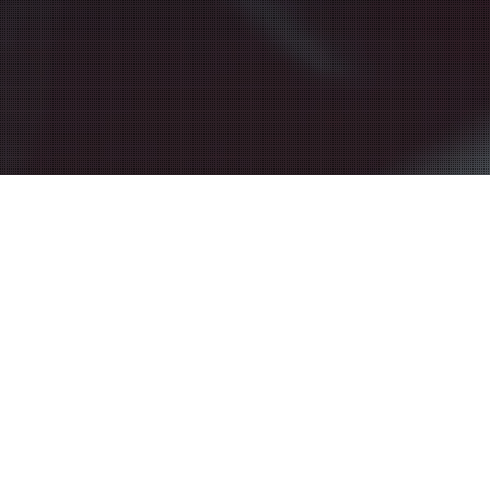
Videos
27
DELSI VISION BIETET
HOCHPROFESSIONELLE ANIMATIONEN
NOV. 2022
DELSI VISION bietet ab sofort hochprofessionelle
Filmanimationen an. Geben Sie ihrem Film mit