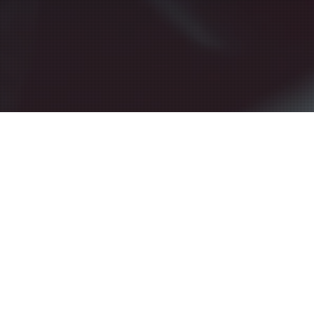
Videos
27
DELSI VISION BIETET
HOCHPROFESSIONELLE ANIMATIONEN
NOV. 2022
DELSI VISION bietet ab sofort hochprofessionelle
Filmanimationen an. Geben Sie ihrem Film mit